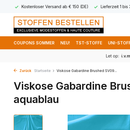
 8,95
Kostenloser Versand ab € 150 (DE)
Lieferzeit 1 bis
COUPONS SOMMER
NEU!
TST-STOFFE
UNI-STOF
Let op:
i.v.
Zurück
Startseite
Viskose Gabardine Brushed SV09...
Viskose Gabardine Bru
aquablau