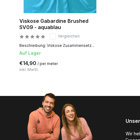
Viskose Gabardine Brushed
SV09 - aquablau
Vergleichen
Beschreibung: Viskose Zusammensetz...
Auf Lager
€14,90
/ per meter
Inkl. MwSt.
Unser
Wir he