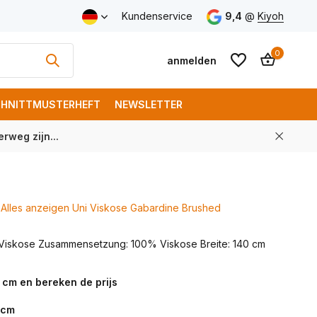
Versand ab € 150 (DE)
Kundenservice
9,4
@
Kiyoh
0
anmelden
HNITTMUSTERHEFT
NEWSLETTER
rweg zijn...
Benutzerkonto
Benutzerkonto
anlegen
anlegen
Alles anzeigen Uni Viskose Gabardine Brushed
Viskose Zusammensetzung: 100% Viskose Breite: 140 cm
 cm en bereken de prijs
cm