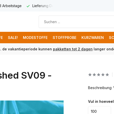
 3 Arbeitstage
Lieferung Deutschland € 8,95
Kostenloser 
FE
SALE!
MODESTOFFE
STOFFPROBE
KURZWAREN
SC
m. de vakantieperiode kunnen
pakketten tot 2 dagen
langer onde
shed SV09 -
Beschreibung: 
Vul in hoeveel