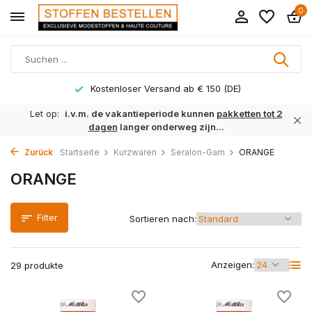
0
d ab € 150 (DE)
Lieferzeit 1 bis 3 
Let op:
i.v.m. de vakantieperiode kunnen
pakketten tot 2
dagen
langer onderweg zijn...
Zurück
Startseite
Kurzwaren
Seralon-Garn
ORANGE
ORANGE
Filter
Sortieren nach:
Anzeigen:
29 produkte