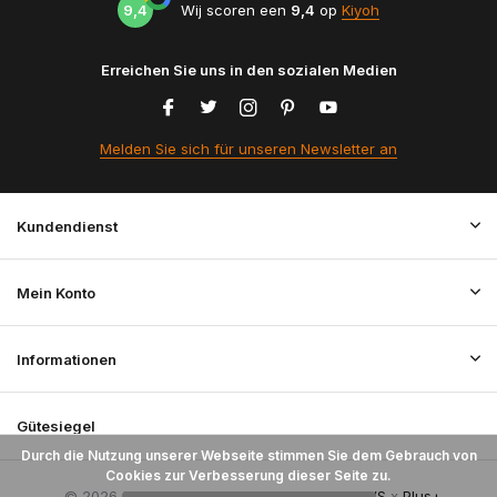
9,4
Wij scoren een
9,4
op
Kiyoh
Erreichen Sie uns in den sozialen Medien
Melden Sie sich für unseren Newsletter an
Kundendienst
Mein Konto
Informationen
Gütesiegel
Durch die Nutzung unserer Webseite stimmen Sie dem Gebrauch von
Cookies zur Verbesserung dieser Seite zu.
© 2026 StoffenBestellen.nl - Theme By
DMWS
x
Plus+