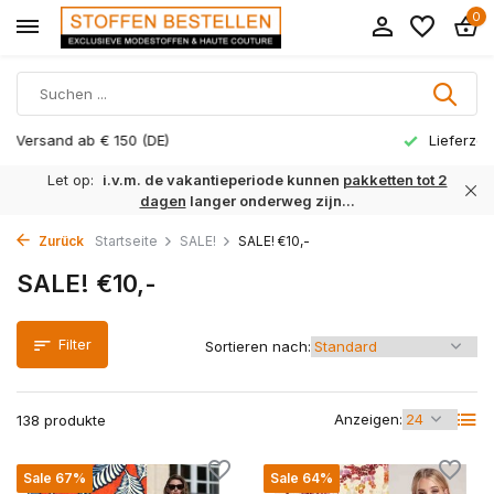
0
Lieferzeit 1 bis 3 Arbeitstage
Let op:
i.v.m. de vakantieperiode kunnen
pakketten tot 2
dagen
langer onderweg zijn...
Zurück
Startseite
SALE!
SALE! €10,-
SALE! €10,-
Filter
Sortieren nach:
Anzeigen:
138 produkte
Sale 67%
Sale 64%