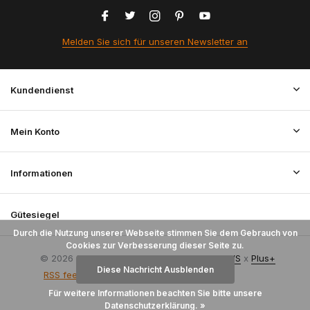
Melden Sie sich für unseren Newsletter an
Kundendienst
Mein Konto
Informationen
Gütesiegel
Durch die Nutzung unserer Webseite stimmen Sie dem Gebrauch von
Cookies zur Verbesserung dieser Seite zu.
© 2026 StoffenBestellen.nl - Theme By
DMWS
x
Plus+
Diese Nachricht Ausblenden
RSS feed
Für weitere Informationen beachten Sie bitte unsere
Datenschutzerklärung. »