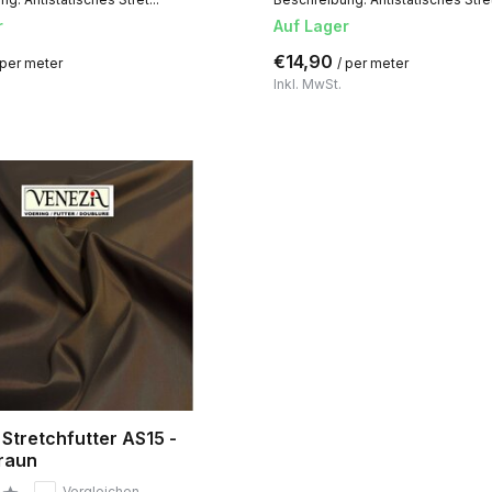
r
Auf Lager
€14,90
 per meter
/ per meter
Inkl. MwSt.
Stretchfutter AS15 -
raun
Vergleichen