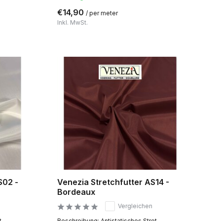
€14,90
/ per meter
Inkl. MwSt.
S02 -
Venezia Stretchfutter AS14 -
Bordeaux
Vergleichen
...
Beschreibung: Antistatisches Stret...