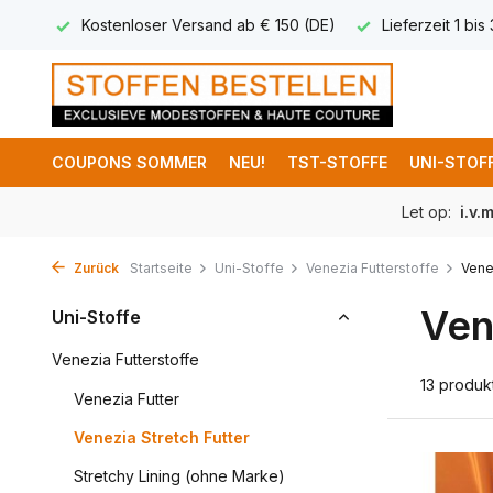
 (DE)
Lieferzeit 1 bis 3 Arbeitstage
Lieferung Deutschlan
COUPONS SOMMER
NEU!
TST-STOFFE
UNI-STOF
Let op:
i.v.
Zurück
Startseite
Uni-Stoffe
Venezia Futterstoffe
Vene
Ven
Uni-Stoffe
Venezia Futterstoffe
13 produk
Venezia Futter
Venezia Stretch Futter
Stretchy Lining (ohne Marke)