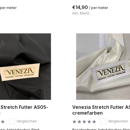
€14,90
 per meter
/ per meter
Inkl. MwSt.
 Stretch Futter AS05-
Venezia Stretch Futter A
z
cremefarben
Vergleichen
Vergleichen
g: Antistatisches Stret...
Beschreibung: Antistatisches Stret