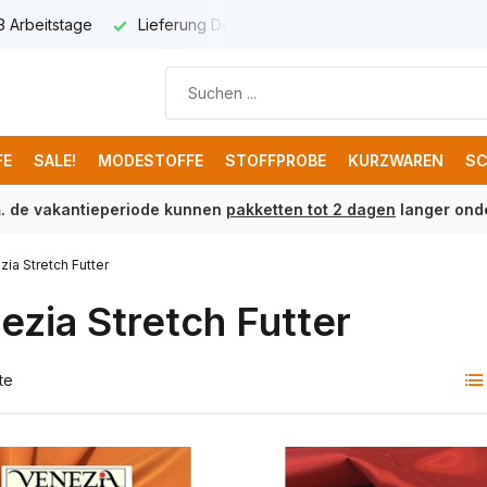
d € 8,95
Kostenloser Versand ab € 150 (DE)
FE
SALE!
MODESTOFFE
STOFFPROBE
KURZWAREN
SC
m. de vakantieperiode kunnen
pakketten tot 2 dagen
langer onde
zia Stretch Futter
ezia Stretch Futter
te