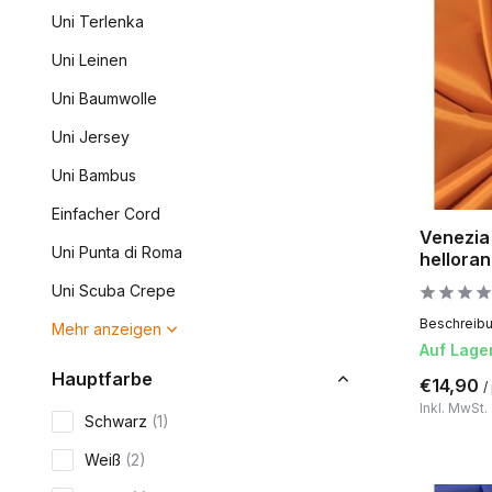
Uni Terlenka
Uni Leinen
Uni Baumwolle
Uni Jersey
Uni Bambus
Einfacher Cord
Venezia 
Uni Punta di Roma
hellora
Uni Scuba Crepe
Beschreibun
Mehr anzeigen
Auf Lage
Hauptfarbe
€14,90
/
Inkl. MwSt.
Schwarz
(1)
Weiß
(2)