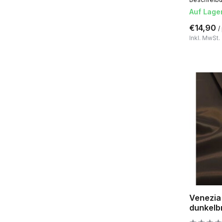
Auf Lage
€14,90
/
Inkl. MwSt.
Venezia 
dunkelb