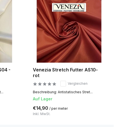
S04 -
Venezia Stretch Futter AS10-
rot
Vergleichen
...
Beschreibung: Antistatisches Stret...
Auf Lager
€14,90
/ per meter
Inkl. MwSt.