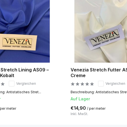
Stretch Lining AS09 –
Venezia Stretch Futter A
 Kobalt
Creme
Vergleichen
Vergleichen
g: Antistatisches Stret...
Beschreibung: Antistatisches Stret
r
Auf Lager
€14,90
 per meter
/ per meter
Inkl. MwSt.