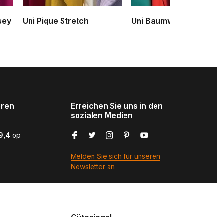
sey
Uni Pique Stretch
Uni Baumwolle
eren
Erreichen Sie uns in den
sozialen Medien
9,4
op
Melden Sie sich für unseren
Newsletter an
Gütesiegel