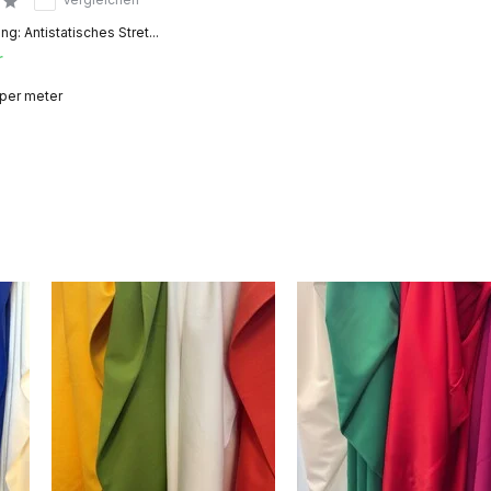
g: Antistatisches Stret...
r
 per meter