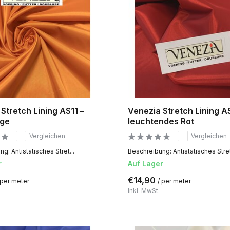
Stretch Lining AS11 –
Venezia Stretch Lining A
nge
leuchtendes Rot
Vergleichen
Vergleichen
g: Antistatisches Stret...
Beschreibung: Antistatisches Stret
r
Auf Lager
€14,90
 per meter
/ per meter
Inkl. MwSt.