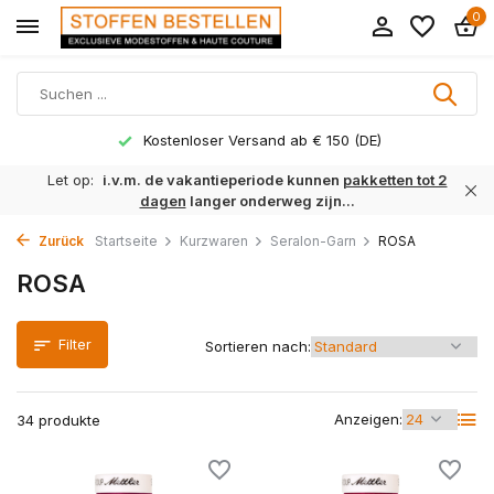
0
Lieferzeit 1 bis 3 Arbeitstage
Let op:
i.v.m. de vakantieperiode kunnen
pakketten tot 2
dagen
langer onderweg zijn...
Zurück
Startseite
Kurzwaren
Seralon-Garn
ROSA
ROSA
Filter
Sortieren nach:
Anzeigen:
34 produkte