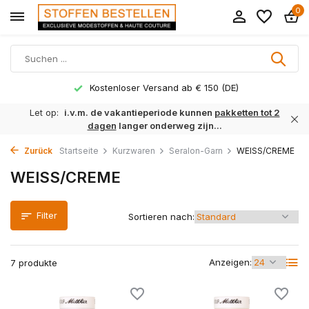
0
Kostenloser Versand ab € 150 (DE)
Let op:
i.v.m. de vakantieperiode kunnen
pakketten tot 2
dagen
langer onderweg zijn...
Zurück
Startseite
Kurzwaren
Seralon-Garn
WEISS/CREME
WEISS/CREME
Filter
Sortieren nach:
Anzeigen:
7 produkte