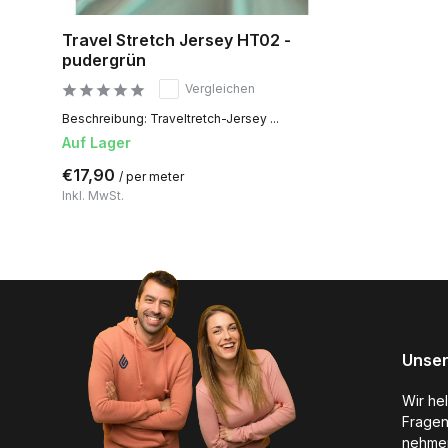
Travel Stretch Jersey HT02 -
pudergrün
Vergleichen
Beschreibung: Traveltretch-Jersey ...
Auf Lager
€17,90
/ per meter
Inkl. MwSt.
Unser
Wir he
Fragen
nehmen