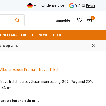
Versand ab € 150 (DE)
Kundenservice
9,4
@
Kiyoh
0
anmelden
HNITTMUSTERHEFT
NEWSLETTER
rweg zijn...
Benutzerkonto
Benutzerkonto
anlegen
anlegen
Alles anzeigen Premium Travel-Trikot
 Traveltretch-Jersey Zusammensetzung: 80% Polyamid 20%
: 148 cm
 cm en bereken de prijs