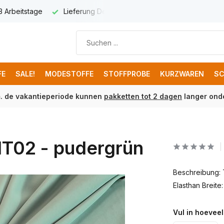
 3 Arbeitstage
Lieferung Deutschland € 8,95
Kostenloser 
FE
SALE!
MODESTOFFE
STOFFPROBE
KURZWAREN
SC
m. de vakantieperiode kunnen
pakketten tot 2 dagen
langer onde
HT02 - pudergrün
Beschreibung:
Elasthan Breite
Vul in hoeveel