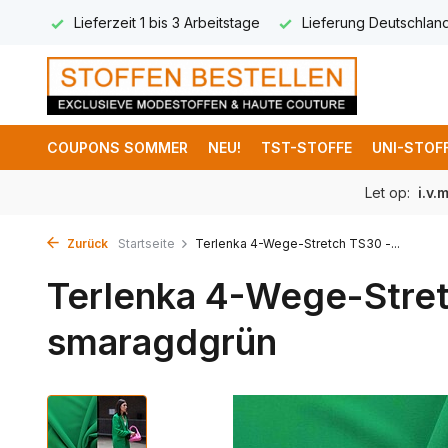
 (DE)
Lieferzeit 1 bis 3 Arbeitstage
Lieferung Deutschlan
COUPONS SOMMER
NEU!
TST-STOFFE
UNI-STOF
Let op:
i.v.
Zurück
Startseite
Terlenka 4-Wege-Stretch TS30 -...
Terlenka 4-Wege-Stre
smaragdgrün