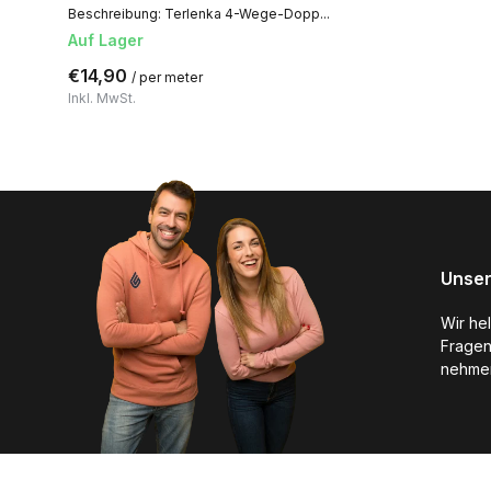
Beschreibung: Terlenka 4-Wege-Dopp...
Auf Lager
€14,90
/ per meter
Inkl. MwSt.
Unser
Wir he
Fragen
nehmen