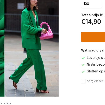
Totaalprijs
(€1
€14,90
Wat mag u va
Levertijd s
Gratis bezor
Stoffen op 
Vergleichen