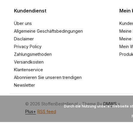
Kundendienst
Mein 
Über uns
Kunde
Allgemeine Geschäftsbedingungen
Meine 
Disclaimer
Meine 
Privacy Policy
Mein W
Zahlungsmethoden
Produk
Versandkosten
Klantenservice
Abonnieren Sie unseren trendigen
Newsletter
© 2026 StoffenBestellen.nl - Theme By
DMWS
x
Durch die Nutzung unserer Webseite s
Plus+
RSS feed
Houdt u van stoffen?