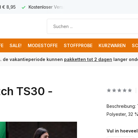
d € 8,95
Kostenloser Versand ab € 150 (DE)
FE
SALE!
MODESTOFFE
STOFFPROBE
KURZWAREN
SC
m. de vakantieperiode kunnen
pakketten tot 2 dagen
langer onde
tch TS30 -
Beschreibung:
Polyester, 32 %
Vul in hoeveel