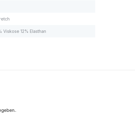
retch
 Viskose 12% Elasthan
egeben..