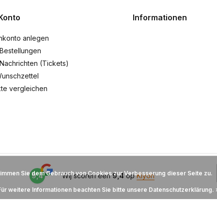
Konto
Informationen
nkonto anlegen
Bestellungen
Nachrichten (Tickets)
unschzettel
te vergleichen
timmen Sie dem Gebrauch von Cookies zur Verbesserung dieser Seite zu.
9,4
Wij scoren een
9,4
op
Kiyoh
Für weitere Informationen beachten Sie bitte unsere Datenschutzerklärung. 