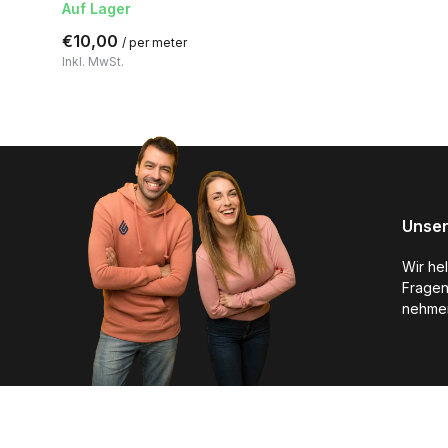
Auf Lager
€10,00
/ per meter
Inkl. MwSt.
Unser
Wir he
Fragen
nehmen