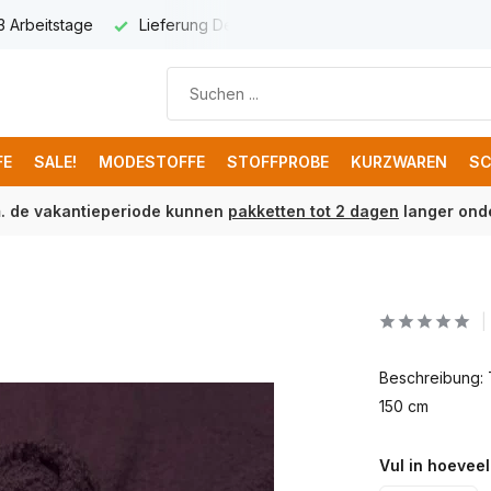
 3 Arbeitstage
Lieferung Deutschland € 8,95
Kostenloser 
FE
SALE!
MODESTOFFE
STOFFPROBE
KURZWAREN
SC
m. de vakantieperiode kunnen
pakketten tot 2 dagen
langer onde
Beschreibung: 
150 cm
Vul in hoeveel