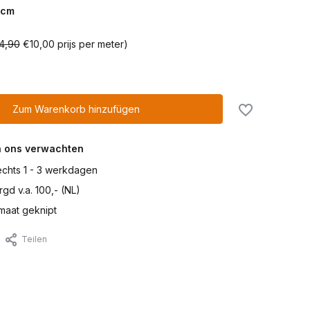
cm
4,90
€10,00 prijs per meter)
Zum Warenkorb hinzufügen
n ons verwachten
lechts 1 - 3 werkdagen
gd v.a. 100,- (NL)
maat geknipt
Teilen