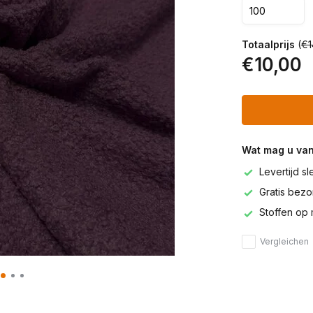
Totaalprijs
(
€1
€10,00
Wat mag u va
Levertijd s
Gratis bezor
Stoffen op 
Vergleichen