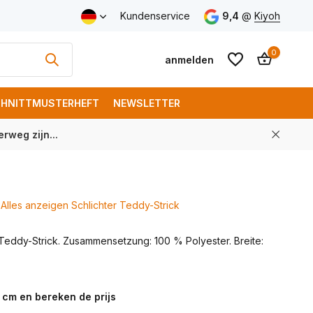
Versand ab € 150 (DE)
Kundenservice
9,4
@
Kiyoh
0
anmelden
HNITTMUSTERHEFT
NEWSLETTER
rweg zijn...
Benutzerkonto
Benutzerkonto
anlegen
anlegen
Alles anzeigen Schlichter Teddy-Strick
Teddy-Strick. Zusammensetzung: 100 % Polyester. Breite:
 cm en bereken de prijs