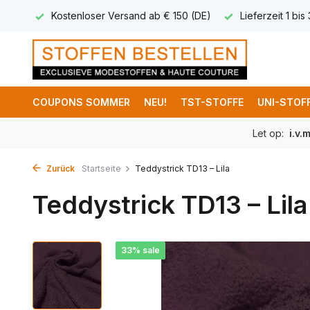
 8,95
Kostenloser Versand ab € 150 (DE)
Lieferzeit 1 bis
COUPONS SOMMER
NEU!
TST-STOFFE
UNI-STOF
Let op:
i.v.
Zurück
Startseite
Teddystrick TD13 – Lila
Teddystrick TD13 – Lila
33% sale