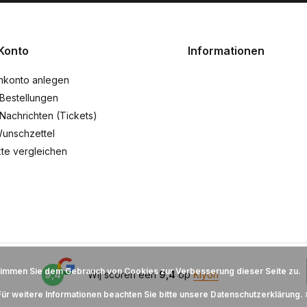
Konto
Informationen
nkonto anlegen
Bestellungen
Nachrichten (Tickets)
unschzettel
te vergleichen
timmen Sie dem Gebrauch von Cookies zur Verbesserung dieser Seite zu.
9,4
Wij scoren een
9,4
op
Kiyoh
Für weitere Informationen beachten Sie bitte unsere Datenschutzerklärung. 