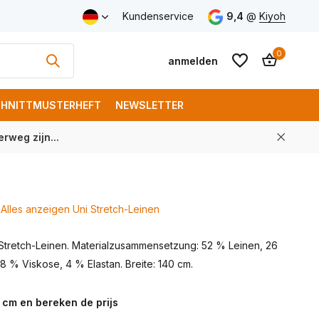
Versand ab € 150 (DE)
Kundenservice
9,4
@
Kiyoh
0
anmelden
HNITTMUSTERHEFT
NEWSLETTER
rweg zijn...
Benutzerkonto
Benutzerkonto
anlegen
anlegen
Alles anzeigen Uni Stretch-Leinen
Stretch-Leinen. Materialzusammensetzung: 52 % Leinen, 26
 % Viskose, 4 % Elastan. Breite: 140 cm.
 cm en bereken de prijs