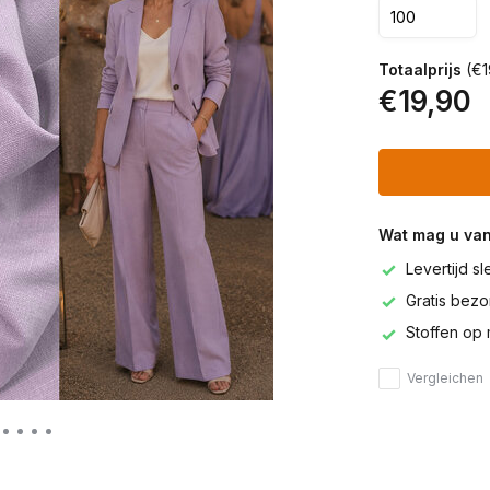
Totaalprijs
(€1
€19,90
Wat mag u va
Levertijd s
Gratis bezor
Stoffen op 
Vergleichen