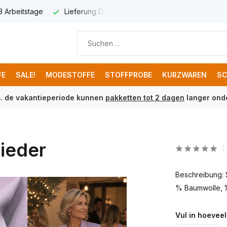
 3 Arbeitstage
Lieferung Deutschland € 8,95
Kostenloser 
FE
SALE!
MODESTOFFE
STOFFPROBE
KURZWAREN
SC
m. de vakantieperiode kunnen
pakketten tot 2 dagen
langer onde
lieder
Beschreibung: 
% Baumwolle, 18
Vul in hoeveel