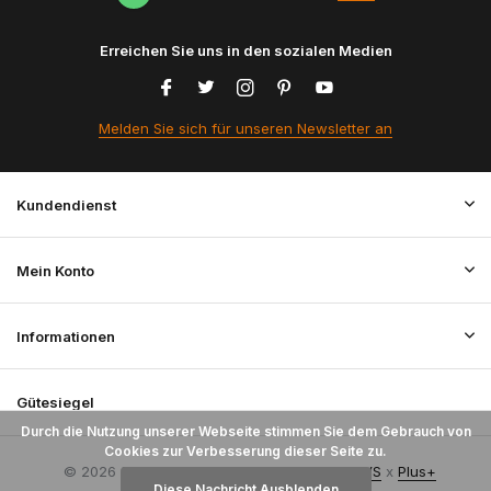
Erreichen Sie uns in den sozialen Medien
Melden Sie sich für unseren Newsletter an
Kundendienst
Mein Konto
Informationen
Gütesiegel
Durch die Nutzung unserer Webseite stimmen Sie dem Gebrauch von
Cookies zur Verbesserung dieser Seite zu.
© 2026 StoffenBestellen.nl - Theme By
DMWS
x
Plus+
Diese Nachricht Ausblenden