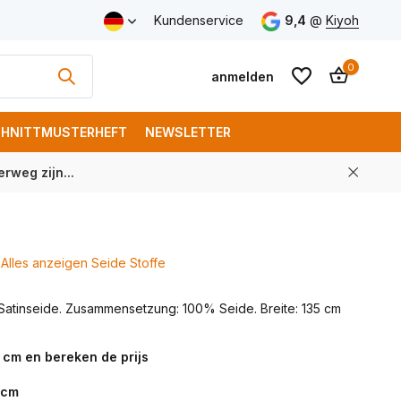
Versand ab € 150 (DE)
Kundenservice
9,4
@
Kiyoh
0
anmelden
HNITTMUSTERHEFT
NEWSLETTER
rweg zijn...
Benutzerkonto
Benutzerkonto
anlegen
anlegen
Alles anzeigen Seide Stoffe
Satinseide. Zusammensetzung: 100% Seide. Breite: 135 cm
 cm en bereken de prijs
cm