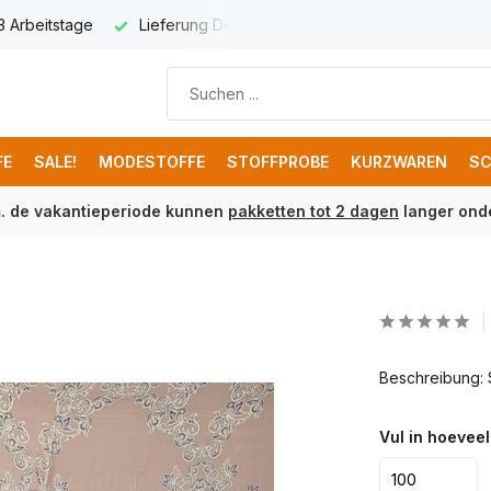
 3 Arbeitstage
Lieferung Deutschland € 8,95
Kostenloser 
FE
SALE!
MODESTOFFE
STOFFPROBE
KURZWAREN
SC
m. de vakantieperiode kunnen
pakketten tot 2 dagen
langer onde
Beschreibung: 
Vul in hoeveel