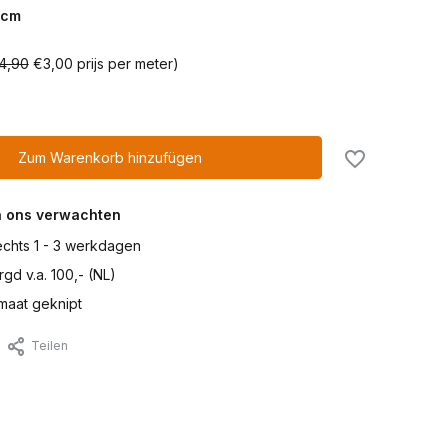
cm
4,90
€3,00 prijs per meter)
Zum Warenkorb hinzufügen
n ons verwachten
lechts 1 - 3 werkdagen
gd v.a. 100,- (NL)
maat geknipt
Teilen