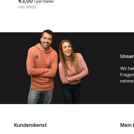
€3,00
/ per meter
Inkl. MwSt.
Unser
Wir he
Fragen
nehmen
Kundendienst
Mein 