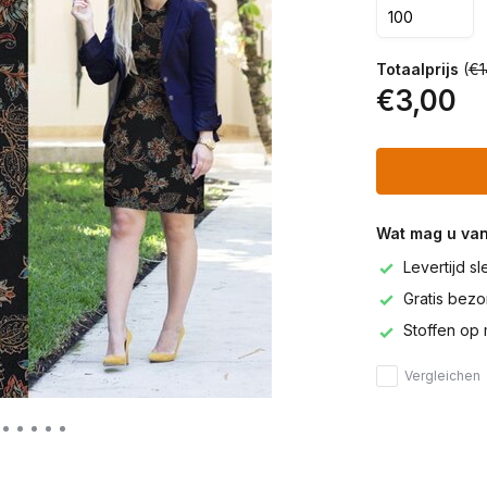
Totaalprijs
(
€1
€3,00
Wat mag u va
Levertijd s
Gratis bezor
Stoffen op 
Vergleichen