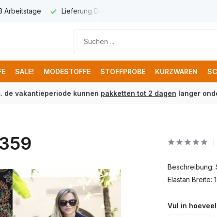
 3 Arbeitstage
Lieferung Deutschland € 8,95
Kostenloser 
FE
SALE!
MODESTOFFE
STOFFPROBE
KURZWAREN
SC
m. de vakantieperiode kunnen
pakketten tot 2 dagen
langer onde
3359
Beschreibung:
Elastan Breite:
Vul in hoeveel