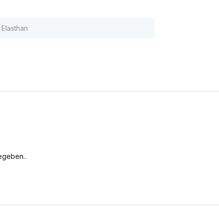
Elasthan
egeben..