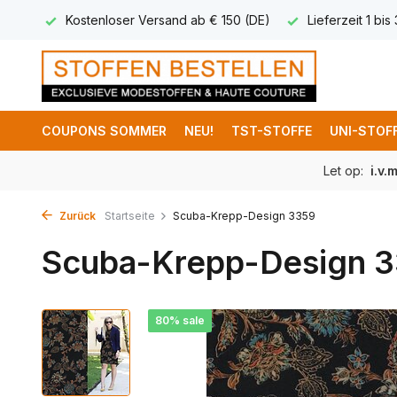
 8,95
Kostenloser Versand ab € 150 (DE)
Lieferzeit 1 bis
COUPONS SOMMER
NEU!
TST-STOFFE
UNI-STOF
Let op:
i.v.
Zurück
Startseite
Scuba-Krepp-Design 3359
Scuba-Krepp-Design 
80% sale