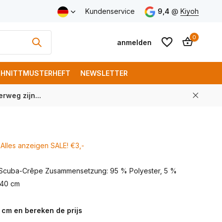
Versand ab € 150 (DE)
Kundenservice
9,4
@
Kiyoh
0
anmelden
HNITTMUSTERHEFT
NEWSLETTER
rweg zijn...
Benutzerkonto
Benutzerkonto
anlegen
anlegen
Alles anzeigen SALE! €3,-
 Scuba-Crêpe Zusammensetzung: 95 % Polyester, 5 %
 140 cm
 cm en bereken de prijs