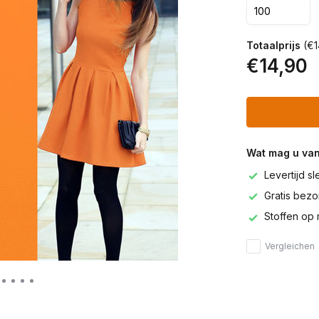
Totaalprijs
(€1
€14,90
Wat mag u va
Levertijd s
Gratis bezor
Stoffen op 
Vergleichen