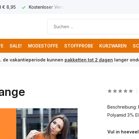
d € 8,95
Kostenloser Versand ab € 150 (DE)
FE
SALE!
MODESTOFFE
STOFFPROBE
KURZWAREN
SC
m. de vakantieperiode kunnen
pakketten tot 2 dagen
langer onde
range
Beschreibung:
Polyamid 3% El
Vul in hoeveel