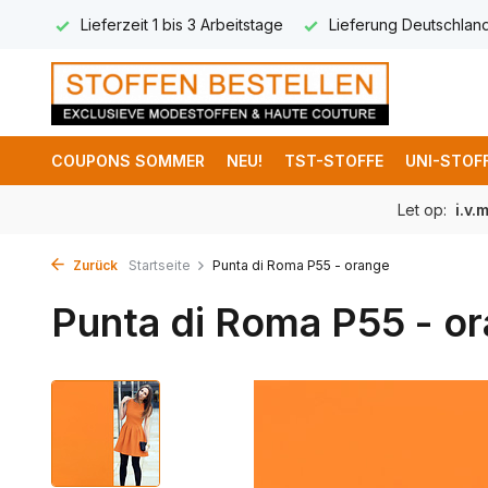
 (DE)
Lieferzeit 1 bis 3 Arbeitstage
Lieferung Deutschlan
COUPONS SOMMER
NEU!
TST-STOFFE
UNI-STOF
Let op:
i.v.
Zurück
Startseite
Punta di Roma P55 - orange
Punta di Roma P55 - o