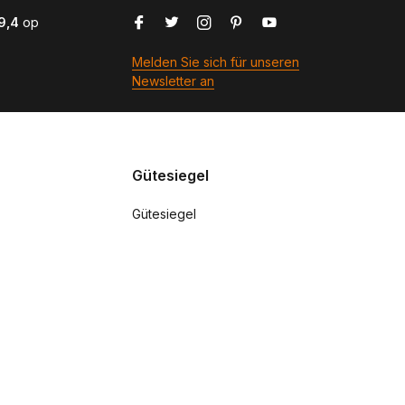
9,4
op
Melden Sie sich für unseren
Newsletter an
Gütesiegel
Gütesiegel