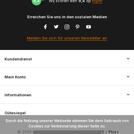
9,4
Wij scoren een
9,4
op
Kiyoh
Erreichen Sie uns in den sozialen Medien
Melden Sie sich für unseren Newsletter an
Kundendienst
Mein Konto
Informationen
Gütesiegel
Durch die Nutzung unserer Webseite stimmen Sie dem Gebrauch von
Cookies zur Verbesserung dieser Seite zu.
© 2026 StoffenBestellen.nl - Theme By
DMWS
x
Plus+