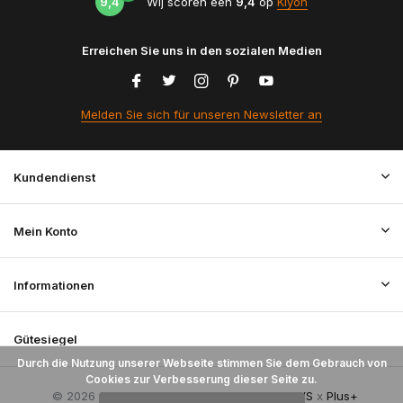
9,4
Wij scoren een
9,4
op
Kiyoh
Erreichen Sie uns in den sozialen Medien
Melden Sie sich für unseren Newsletter an
Kundendienst
Mein Konto
Informationen
Gütesiegel
Durch die Nutzung unserer Webseite stimmen Sie dem Gebrauch von
Cookies zur Verbesserung dieser Seite zu.
© 2026 StoffenBestellen.nl - Theme By
DMWS
x
Plus+