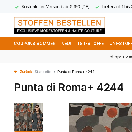
and ab € 150 (DE)
Lieferzeit 1 bis 3 Arbeitstage
Lieferun
COUPONS SOMMER
NEU!
TST-STOFFE
UNI-STOF
Let op:
i.v.
Zurück
Startseite
Punta di Roma+ 4244
Punta di Roma+ 4244