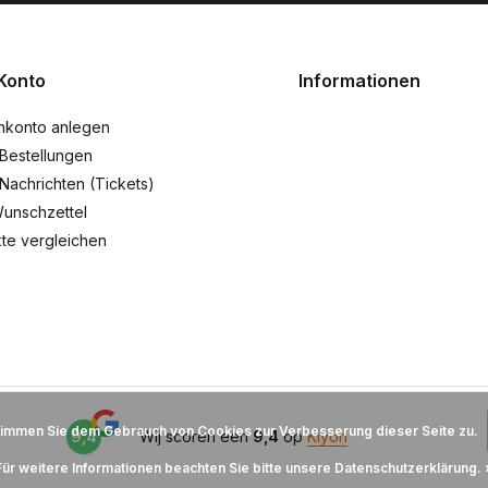
Konto
Informationen
nkonto anlegen
Bestellungen
Nachrichten (Tickets)
unschzettel
te vergleichen
timmen Sie dem Gebrauch von Cookies zur Verbesserung dieser Seite zu.
9,4
Wij scoren een
9,4
op
Kiyoh
Für weitere Informationen beachten Sie bitte unsere Datenschutzerklärung. 