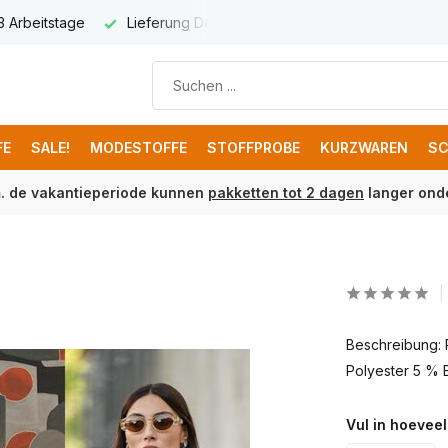
g Deutschland € 8,95
Kostenloser Versand ab € 150 (DE)
FE
SALE!
MODESTOFFE
STOFFPROBE
KURZWAREN
SC
m. de vakantieperiode kunnen
pakketten tot 2 dagen
langer onde
Beschreibung:
Polyester 5 % E
Vul in hoeveel