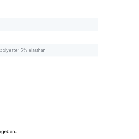
olyester 5% elasthan
egeben..