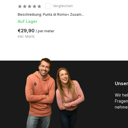
Vergleichen
Beschreibung: Punta di Roma+ Zusam...
Auf Lager
€29,90
/ per meter
Inkl. MwSt.
Unser
Wir he
Fragen
nehmen