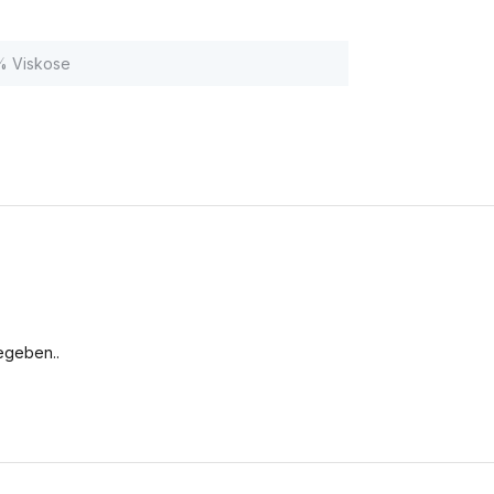
% Viskose
egeben..