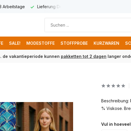
 3 Arbeitstage
Lieferung Deutschland € 8,95
Kostenloser 
FE
SALE!
MODESTOFFE
STOFFPROBE
KURZWAREN
SC
m. de vakantieperiode kunnen
pakketten tot 2 dagen
langer onde
Beschreibung: 
% Viskose. Brei
Vul in hoeveel