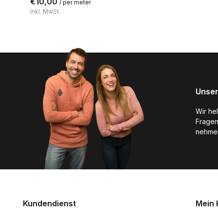
€10,00
/ per meter
Inkl. MwSt.
Unser
Wir he
Fragen
nehmen
Kundendienst
Mein 