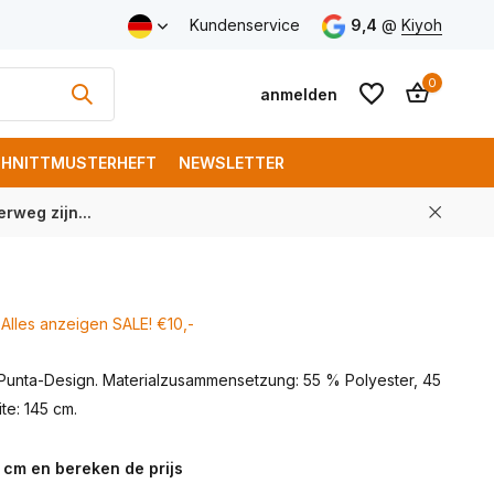
Versand ab € 150 (DE)
Kundenservice
9,4
@
Kiyoh
0
anmelden
HNITTMUSTERHEFT
NEWSLETTER
rweg zijn...
Benutzerkonto
Benutzerkonto
anlegen
anlegen
Alles anzeigen SALE! €10,-
Punta-Design. Materialzusammensetzung: 55 % Polyester, 45
te: 145 cm.
 cm en bereken de prijs