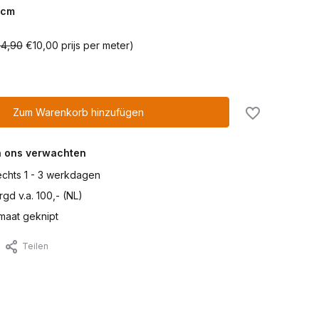
cm
4,90
€10,00 prijs per meter)
Zum Warenkorb hinzufügen
n ons verwachten
lechts 1 - 3 werkdagen
gd v.a. 100,- (NL)
maat geknipt
Teilen