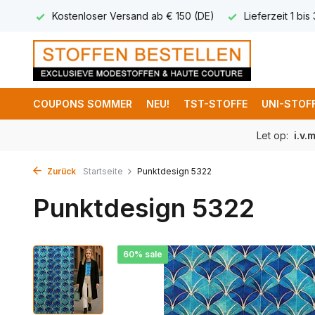
 8,95
Kostenloser Versand ab € 150 (DE)
Lieferzeit 1 bis
COUPONS SOMMER
NEU!
TST-STOFFE
UNI-STOF
Let op:
i.v.
Zurück
Startseite
Punktdesign 5322
Punktdesign 5322
60% sale