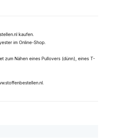
ellen.nl kaufen.
yester im Online-Shop.
net zum Nähen eines Pullovers (dünn), eines T-
w.stoffenbestellen.nl.