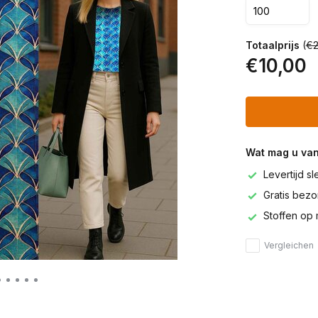
Totaalprijs
(
€2
€10,00
Wat mag u va
Levertijd s
Gratis bezor
Stoffen op 
Vergleichen