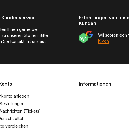
 Kundenservice
Erfahrungen von uns
Kunden
lfen Ihnen gerne bei
Wij scoren een
 zu unseren Stoffen. Bitte
9,4
Kiyoh
 Sie Kontakt mit uns auf.
Konto
Informationen
nkonto anlegen
Bestellungen
Nachrichten (Tickets)
unschzettel
te vergleichen