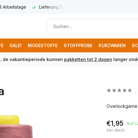
 3 Arbeitstage
Lieferung Deutschland € 8,95
Kostenloser 
FE
SALE!
MODESTOFFE
STOFFPROBE
KURZWAREN
SC
m. de vakantieperiode kunnen
pakketten tot 2 dagen
langer onde
a
Overlockgarne -
€1,95
Auf L
Inkl. MwSt.