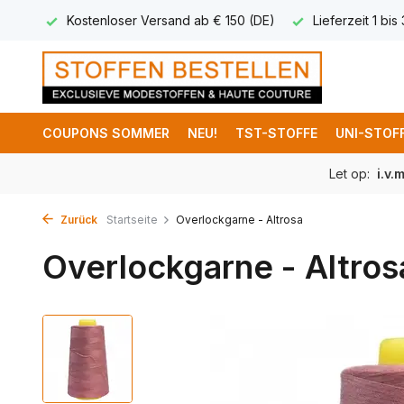
 8,95
Kostenloser Versand ab € 150 (DE)
Lieferzeit 1 bis
COUPONS SOMMER
NEU!
TST-STOFFE
UNI-STOF
Let op:
i.v.
Zurück
Startseite
Overlockgarne - Altrosa
Overlockgarne - Altros