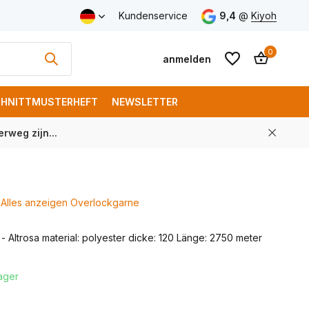
Versand ab € 150 (DE)
Kundenservice
9,4
@
Kiyoh
0
anmelden
HNITTMUSTERHEFT
NEWSLETTER
rweg zijn...
Benutzerkonto
Benutzerkonto
anlegen
anlegen
Alles anzeigen Overlockgarne
 Altrosa material: polyester dicke: 120 Länge: 2750 meter
ager