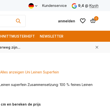
Versand ab € 150 (DE)
Kundenservice
9,4
@
Kiyoh
0
anmelden
HNITTMUSTERHEFT
NEWSLETTER
rweg zijn...
Benutzerkonto
Benutzerkonto
anlegen
anlegen
Alles anzeigen Uni Leinen Superfein
Leinen superfein Zusammensetzung: 100 % feines Leinen
 cm en bereken de prijs