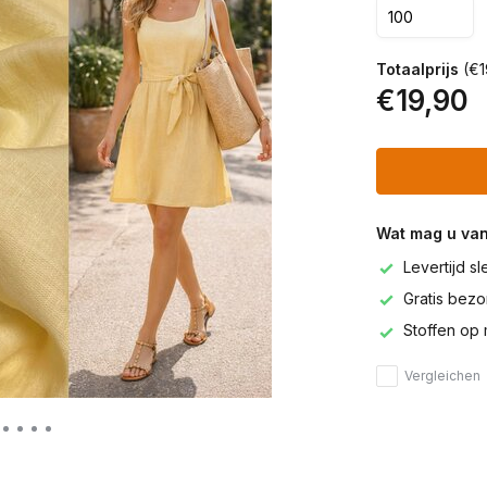
Totaalprijs
(€1
€19,90
Wat mag u va
Levertijd s
Gratis bezor
Stoffen op 
Vergleichen