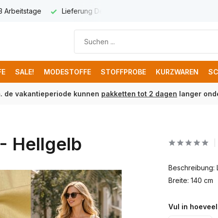
 3 Arbeitstage
Lieferung Deutschland € 8,95
Kostenloser 
FE
SALE!
MODESTOFFE
STOFFPROBE
KURZWAREN
SC
m. de vakantieperiode kunnen
pakketten tot 2 dagen
langer onde
- Hellgelb
Beschreibung: 
Breite: 140 cm
Vul in hoeveel