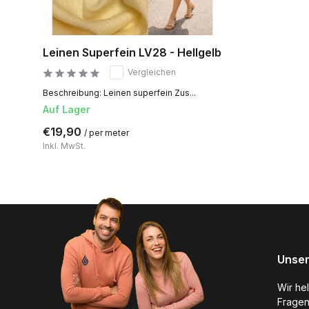
Leinen Superfein LV28 - Hellgelb
Vergleichen
Beschreibung: Leinen superfein Zus...
Auf Lager
€19,90
/ per meter
Inkl. MwSt.
Unser
Wir he
Fragen