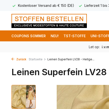
 8,95
Kostenloser Versand ab € 150 (DE)
Lieferzeit 1 bis
COUPONS SOMMER
NEU!
TST-STOFFE
UNI-STOF
Let op:
i.v.
Zurück
Startseite
Leinen Superfein LV28 - Hellge...
Leinen Superfein LV28 