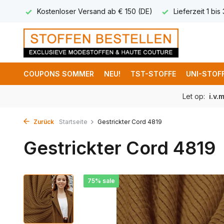
 ab € 150 (DE)
Lieferzeit 1 bis 3 Arbeitstage
Lieferung De
COUPONS SOMMER
NEU!
TST-STOFFE
UNI-STOF
Let op:
i.v.
Zurück
Startseite
Gestrickter Cord 4819
Gestrickter Cord 4819
75% sale