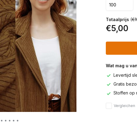
Totaalprijs
(
€1
€5,00
Wat mag u va
Levertijd s
Gratis bezor
Stoffen op 
Vergleichen