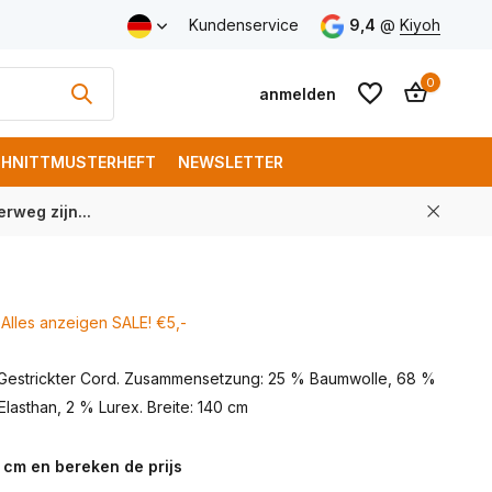
Kundenservice
9,4
@
Kiyoh
0
anmelden
HNITTMUSTERHEFT
NEWSLETTER
rweg zijn...
Benutzerkonto
Benutzerkonto
anlegen
anlegen
Alles anzeigen SALE! €5,-
Gestrickter Cord. Zusammensetzung: 25 % Baumwolle, 68 %
Elasthan, 2 % Lurex. Breite: 140 cm
 cm en bereken de prijs