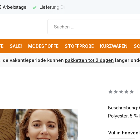
utschland € 8,95
Kostenloser Versand ab € 150 (DE)
FE
SALE!
MODESTOFFE
STOFFPROBE
KURZWAREN
SC
m. de vakantieperiode kunnen
pakketten tot 2 dagen
langer onde
Beschreibung: 
Polyester, 5 % 
Vul in hoeveel