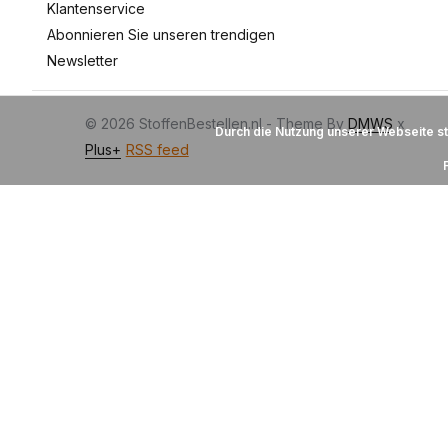
Klantenservice
Abonnieren Sie unseren trendigen
Newsletter
© 2026 StoffenBestellen.nl - Theme By
DMWS
x
Durch die Nutzung unserer Webseite s
Plus+
RSS feed
Houdt u van stoffen?
Dan wilt u onze nieuwsbrief ontvangen...
Laat uw e-mailadres achter en mis niets meer van onze aanb
coupon sales, nieuwste collectie en nog veel meer!
Naam *
E-mailadres *