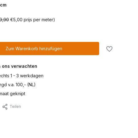
cm
9,90
€5,00 prijs per meter)
Zum Warenkorb hinzufügen
n ons verwachten
lechts 1 - 3 werkdagen
gd v.a. 100,- (NL)
maat geknipt
Teilen