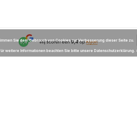
timmen Sie dem Gebrauch von Cookies zur Verbesserung dieser Seite zu.
9,4
Wij scoren een
9,4
op
Kiyoh
Für weitere Informationen beachten Sie bitte unsere Datenschutzerklärung. 
ieden, grote