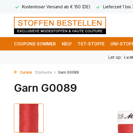
 8,95
Kostenloser Versand ab € 150 (DE)
Lieferzeit 1 bis
COUPONS SOMMER
NEU!
TST-STOFFE
UNI-STOF
Let op:
i.v.
Zurück
Startseite
Garn G0089
Garn G0089