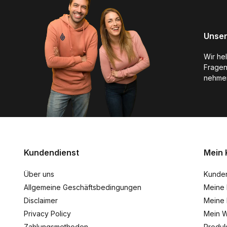
Unser
Wir he
Fragen
nehmen
Kundendienst
Mein 
Über uns
Kunde
Allgemeine Geschäftsbedingungen
Meine 
Disclaimer
Meine 
Privacy Policy
Mein W
Zahlungsmethoden
Produk