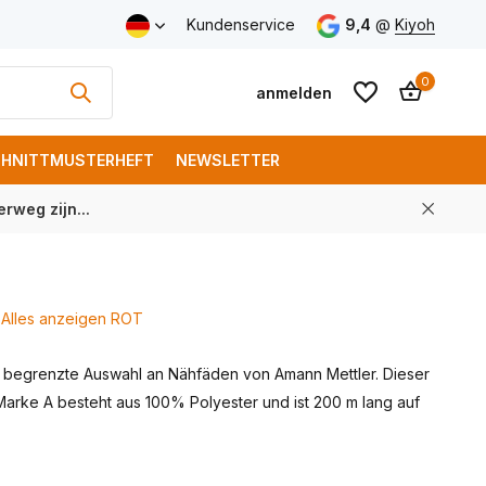
Versand ab € 150 (DE)
Kundenservice
9,4
@
Kiyoh
0
anmelden
HNITTMUSTERHEFT
NEWSLETTER
rweg zijn...
Benutzerkonto
Benutzerkonto
anlegen
anlegen
Alles anzeigen ROT
 begrenzte Auswahl an Nähfäden von Amann Mettler. Dieser
arke A besteht aus 100% Polyester und ist 200 m lang auf