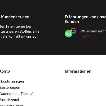
 Kundenservice
Erfahrungen von uns
Kunden
lfen Ihnen gerne bei
Wij scoren een
 zu unseren Stoffen. Bitte
9,4
Kiyoh
 Sie Kontakt mit uns auf.
Konto
Informationen
nkonto anlegen
Bestellungen
Nachrichten (Tickets)
unschzettel
te vergleichen