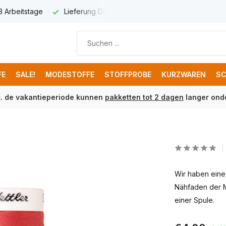
 3 Arbeitstage
Lieferung Deutschland € 8,95
Kostenloser 
FE
SALE!
MODESTOFFE
STOFFPROBE
KURZWAREN
SC
m. de vakantieperiode kunnen
pakketten tot 2 dagen
langer onde
Wir haben eine
Nähfaden der M
einer Spule.