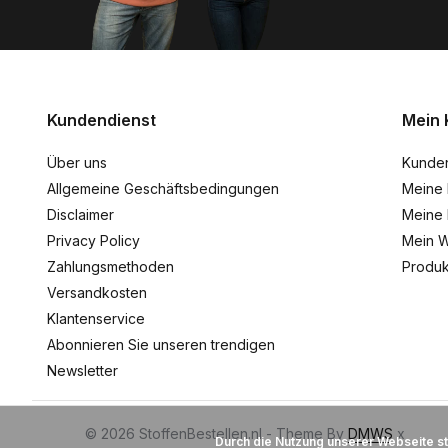
Kundendienst
Mein 
Über uns
Kunde
Allgemeine Geschäftsbedingungen
Meine 
Disclaimer
Meine 
Privacy Policy
Mein W
Zahlungsmethoden
Produk
Versandkosten
Klantenservice
Abonnieren Sie unseren trendigen
Newsletter
© 2026 StoffenBestellen.nl - Theme By
DMWS
x
Durch die Nutzung unserer Webseite s