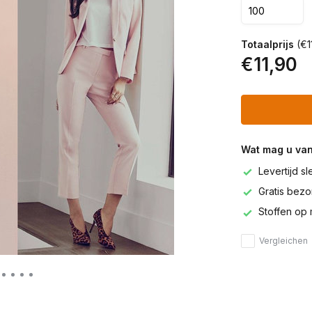
Totaalprijs
(€11
€11,90
Wat mag u va
Levertijd s
Gratis bezor
Stoffen op 
Vergleichen