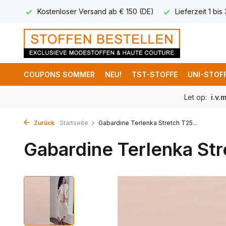
 8,95
Kostenloser Versand ab € 150 (DE)
Lieferzeit 1 bis
COUPONS SOMMER
NEU!
TST-STOFFE
UNI-STOF
Let op:
i.v.
Zurück
Startseite
Gabardine Terlenka Stretch T25...
Gabardine Terlenka St