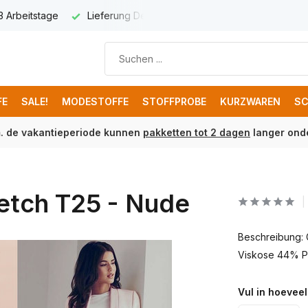
 3 Arbeitstage
Lieferung Deutschland € 8,95
Kostenloser 
FE
SALE!
MODESTOFFE
STOFFPROBE
KURZWAREN
SC
m. de vakantieperiode kunnen
pakketten tot 2 dagen
langer onde
retch T25 - Nude
Beschreibung:
Viskose 44% Po
Vul in hoeveel