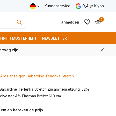
Versand ab € 150 (DE)
Kundenservice
9,4
@
Kiyoh
0
anmelden
HNITTMUSTERHEFT
NEWSLETTER
rweg zijn...
Benutzerkonto
Benutzerkonto
anlegen
anlegen
Alles anzeigen Gabardine Terlenka Stretch
 Gabardine Terlenka Stretch Zusammensetzung: 52%
lyester 4% Elasthan Breite: 140 cm
 cm en bereken de prijs