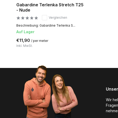
Gabardine Terlenka Stretch T25
- Nude
Vergleichen
Beschreibung: Gabardine Terlenka S...
Auf Lager
€11,90
/ per meter
Inkl. MwSt.
Unser
Wir he
Fragen
nehmen