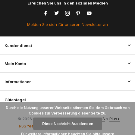
Erreichen Sie uns in den sozialen Medien
Melden Sie sich für unseren Newsletter an
Kundendienst
Mein Konto
Informationen
Gütesiegel
Durch die Nutzung unserer Webseite stimmen Sie dem Gebrauch von
Cookies zur Verbesserung dieser Seite zu.
© 2026 StoffenBestellen.nl - Theme By
DMWS
x
Plus+
Diese Nachricht Ausblenden
RSS feed
Für weitere Informationen beachten Sie bitte unsere