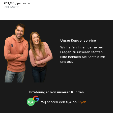
€11,90
/ per meter
Inkl. MwSt.
Unser Kundenservice
Wir helfen Ihnen gerne bei
Fragen zu unseren Stoffen.
Bitte nehmen Sie Kontakt mit
uns auf.
Erfahrungen von unseren Kunden
9,4
Wij scoren een
9,4
op
Kiyoh