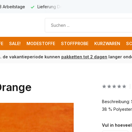
 3 Arbeitstage
Lieferung Deutschland € 8,95
Kostenloser 
FE
SALE!
MODESTOFFE
STOFFPROBE
KURZWAREN
SC
m. de vakantieperiode kunnen
pakketten tot 2 dagen
langer onde
Orange
Beschreibung: 
38 % Polyester,
Vul in hoeveel