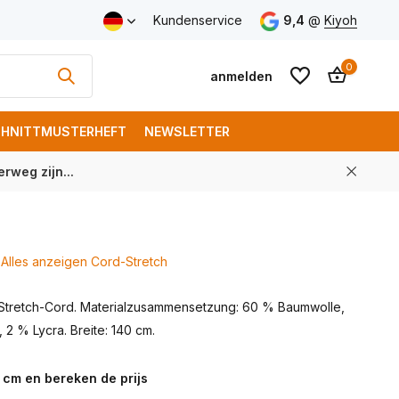
Versand ab € 150 (DE)
Kundenservice
9,4
@
Kiyoh
0
anmelden
HNITTMUSTERHEFT
NEWSLETTER
rweg zijn...
Benutzerkonto
Benutzerkonto
anlegen
anlegen
Alles anzeigen Cord-Stretch
Stretch-Cord. Materialzusammensetzung: 60 % Baumwolle,
 2 % Lycra. Breite: 140 cm.
 cm en bereken de prijs