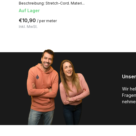
Beschreibung: Stretch-Cord. Materi...
Auf Lager
€10,90
/ per meter
Inkl. MwSt.
Unser
Wir he
Fragen
nehmen