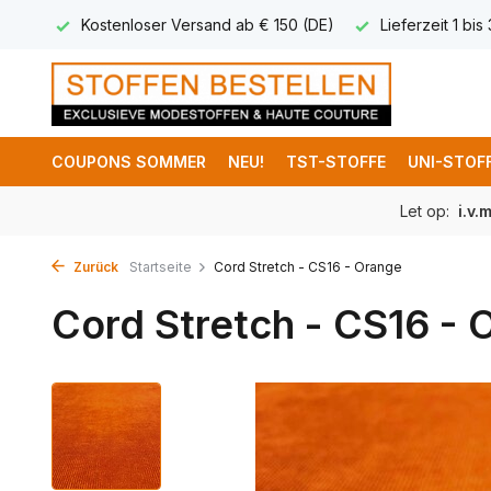
 8,95
Kostenloser Versand ab € 150 (DE)
Lieferzeit 1 bis
COUPONS SOMMER
NEU!
TST-STOFFE
UNI-STOF
Let op:
i.v.
Zurück
Startseite
Cord Stretch - CS16 - Orange
Cord Stretch - CS16 - 