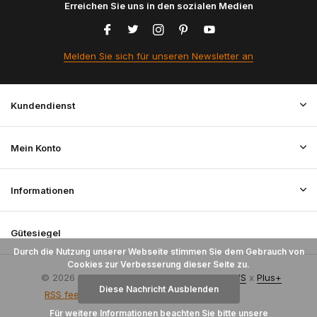
Erreichen Sie uns in den sozialen Medien
Melden Sie sich für unseren Newsletter an
Kundendienst
Mein Konto
Informationen
Gütesiegel
Durch die Nutzung unserer Webseite stimmen Sie dem Gebrauch von
Cookies zur Verbesserung dieser Seite zu.
© 2026 StoffenBestellen.nl - Theme By
DMWS
x
Plus+
Diese Nachricht Ausblenden
RSS feed
Für weitere Informationen beachten Sie bitte unsere