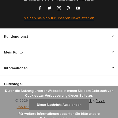
Melden Sie sich für unseren Newsletter an
Kundendienst
Mein Konto
Informationen
Gütesiegel
Durch die Nutzung unserer Webseite stimmen Sie dem Gebrauch von
Cookies zur Verbesserung dieser Seite zu.
© 2026 StoffenBestellen.nl - Theme By
DMWS
x
Plus+
Diese Nachricht Ausblenden
RSS feed
Für weitere Informationen beachten Sie bitte unsere