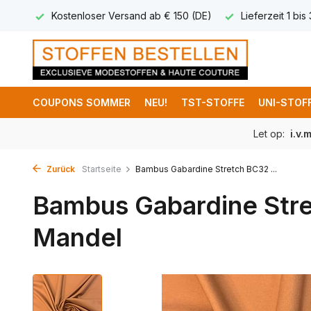
 8,95
Kostenloser Versand ab € 150 (DE)
Lieferzeit 1 bis
COUPONS SOMMER
NEU!
TST-STOFFE
UNI-STOF
Let op:
i.v.
Zurück
Startseite
Bambus Gabardine Stretch BC32 ...
Bambus Gabardine Str
Mandel