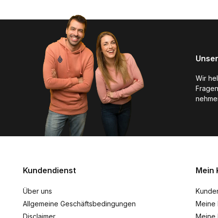
Unser
Wir he
Fragen
nehmen
Kundendienst
Mein 
Über uns
Kunde
Allgemeine Geschäftsbedingungen
Meine 
Disclaimer
Meine 