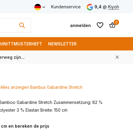
Versand ab € 150 (DE)
Kundenservice
9,4
@
Kiyoh
0
anmelden
HNITTMUSTERHEFT
NEWSLETTER
rweg zijn...
Benutzerkonto
Benutzerkonto
anlegen
anlegen
Alles anzeigen Bambus Gabardine Stretch
 Bamboo Gabardine Stretch Zusammensetzung: 82 %
lyester 3 % Elastan Breite: 150 cm
 cm en bereken de prijs