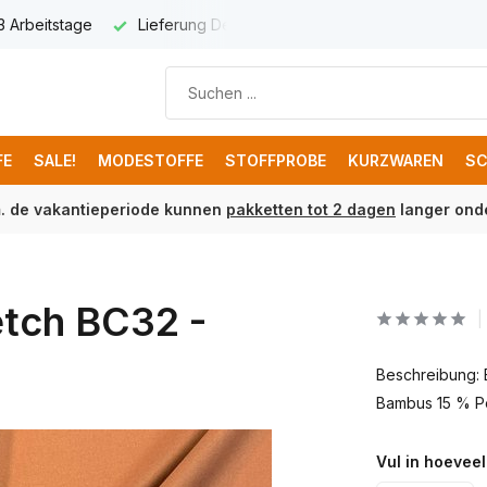
 3 Arbeitstage
Lieferung Deutschland € 8,95
Kostenloser 
FE
SALE!
MODESTOFFE
STOFFPROBE
KURZWAREN
SC
m. de vakantieperiode kunnen
pakketten tot 2 dagen
langer onde
etch BC32 -
Beschreibung:
Bambus 15 % Po
Vul in hoeveel