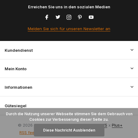
Erreichen Sie uns in den sozialen Medien
Melden Sie sich für unseren Newsletter an
Kundendienst
Mein Konto
Informationen
Gütesiegel
Durch die Nutzung unserer Webseite stimmen Sie dem Gebrauch von
Cookies zur Verbesserung dieser Seite zu.
© 2026 StoffenBestellen.nl - Theme By
DMWS
x
Plus+
Diese Nachricht Ausblenden
RSS feed