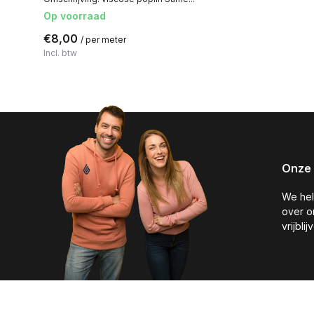
Op voorraad
€8,00
/ per meter
Incl. btw
Onze 
We hel
over o
vrijbli