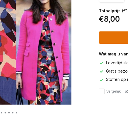
Totaalprijs
(
€1
€8,00
Wat mag u va
Levertijd s
Gratis bezor
Stoffen op 
Vergelijk