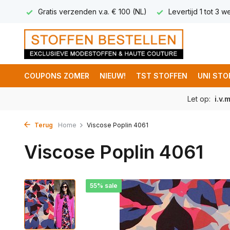
 5,95
Gratis verzenden v.a. € 100 (NL)
Levertijd 1 tot 3 
COUPONS ZOMER
NIEUW!
TST STOFFEN
UNI STO
Let op:
i.v.
Terug
Home
Viscose Poplin 4061
Viscose Poplin 4061
55% sale