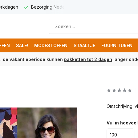
werkdagen
Bezorging Nederland € 5,95
Gratis verzenden 
FFEN
SALE!
MODESTOFFEN
STAALTJE
FOURNITUREN
m. de vakantieperiode kunnen
pakketten tot 2 dagen
langer onde
Omschrijving: 
Vul in hoeveel