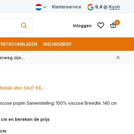
v.a. € 100 (NL)
Klantenservice
9,4
@
Kiyoh
0
Inloggen
PATROONBLADEN
NIEUWSBRIEF
rweg zijn...
Account aanmaken
Account aanmaken
Bekijk alles SALE! €8,-
viscose poplin Samenstelling: 100% viscose Breedte: 140 cm
 cm en bereken de prijs
cm