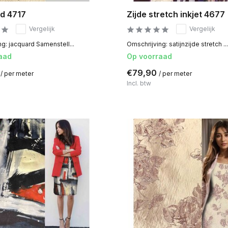
d 4717
Zijde stretch inkjet 4677
Vergelijk
Vergelijk
g: jacquard Samenstell...
Omschrijving: satijnzijde stretch ...
aad
Op voorraad
0
€79,90
/ per meter
/ per meter
Incl. btw