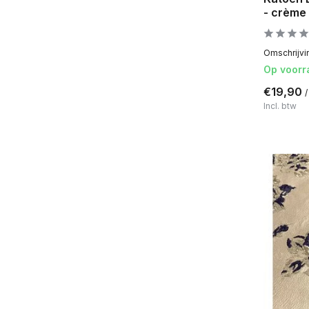
- crème
Omschrijvin
Op voorr
€19,90
/
Incl. btw