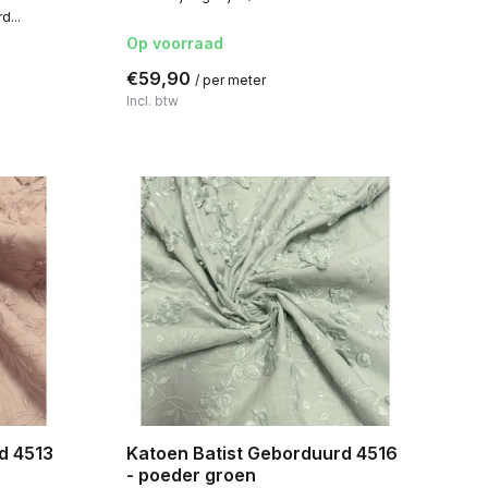
d...
Op voorraad
€59,90
/ per meter
Incl. btw
d 4513
Katoen Batist Geborduurd 4516
- poeder groen