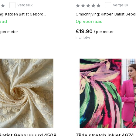
Vergelijk
Vergelijk
g: Katoen Batist Gebord...
Omschrijving: Katoen Batist Gebor
aad
Op voorraad
€19,90
 per meter
/ per meter
Incl. btw
Batist Geborduurd 4508
Zijde stretch inkjet 4674