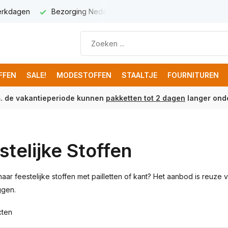
 5,95
Gratis verzenden v.a. € 100 (NL)
FFEN
SALE!
MODESTOFFEN
STAALTJE
FOURNITUREN
m. de vakantieperiode kunnen
pakketten tot 2 dagen
langer onde
stelijke Stoffen
ar feestelijke stoffen met pailletten of kant? Het aanbod is reuze v
iggen.
cten