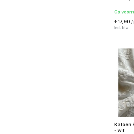
Op voorr
€17,90
/
Incl. btw
Katoen 
- wit