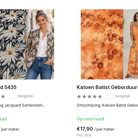
d 5435
Katoen Batist Geborduu
Vergelijk
Vergelijk
g: jacquard Samenstell...
Omschrijving: Katoen Batist Gebor
aad
Op voorraad
€17,90
/ per meter
/ per meter
Incl. btw