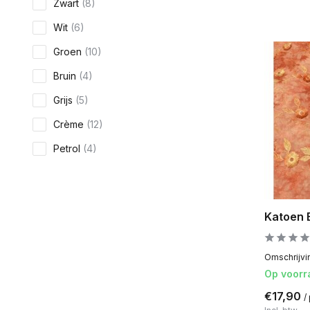
Zwart
(8)
Wit
(6)
Groen
(10)
Bruin
(4)
Grijs
(5)
Crème
(12)
Petrol
(4)
Beige
(4)
Blauw
(16)
Katoen 
Oranje
(5)
Toon meer
Omschrijvin
Op voorr
€17,90
/