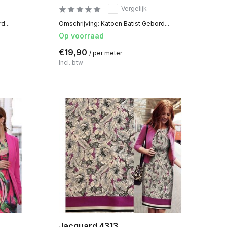
Vergelijk
d...
Omschrijving: Katoen Batist Gebord...
Op voorraad
€19,90
/ per meter
Incl. btw
Jacquard 4313