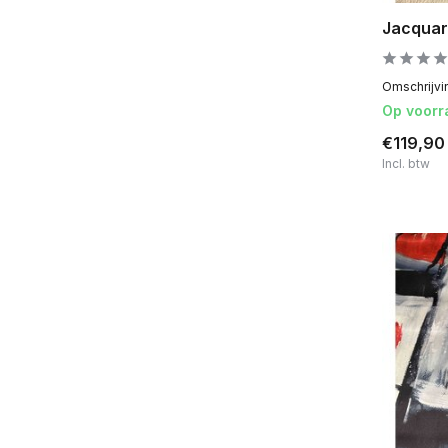
Jacquar
Omschrijvin
Op voorr
€119,9
Incl. btw