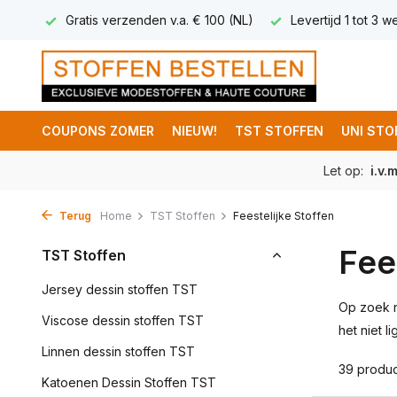
 (NL)
Levertijd 1 tot 3 werkdagen
Bezorging Nederland €
COUPONS ZOMER
NIEUW!
TST STOFFEN
UNI STO
Let op:
i.v.
Terug
Home
TST Stoffen
Feestelijke Stoffen
Fee
TST Stoffen
Jersey dessin stoffen TST
Op zoek na
Viscose dessin stoffen TST
het niet l
Linnen dessin stoffen TST
39 produ
Katoenen Dessin Stoffen TST