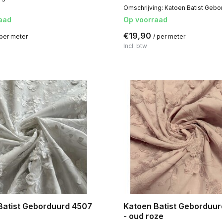
Omschrijving: Katoen Batist Gebor
aad
Op voorraad
€19,90
 per meter
/ per meter
Incl. btw
Batist Geborduurd 4507
Katoen Batist Geborduur
- oud roze