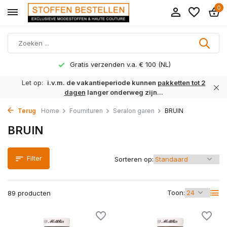
0
Levertijd 1 tot 3 werkdagen
Let op:
i.v.m. de vakantieperiode kunnen
pakketten tot 2
dagen
langer onderweg zijn...
Terug
Home
Fournituren
Seralon garen
BRUIN
BRUIN
Filter
Sorteren op:
Toon:
89 producten