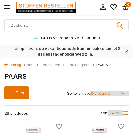
0
Levertijd 1 tot 3 werkdagen
Let op:
i.v.m. de vakantieperiode kunnen
pakketten tot 2
dagen
langer onderweg zijn...
Terug
Home
Fournituren
Seralon garen
PAARS
PAARS
Filter
Sorteren op:
Toon:
28 producten