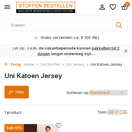
0
Gratis verzenden v.a. € 100 (NL)
Let op:
i.v.m. de vakantieperiode kunnen
pakketten tot 2
dagen
langer onderweg zijn...
Terug
Home
Uni Stoffen
Uni Jersey
Uni Katoen Jersey
Uni Katoen Jersey
Filter
Sorteren op:
Toon:
1 product
Sale 61%