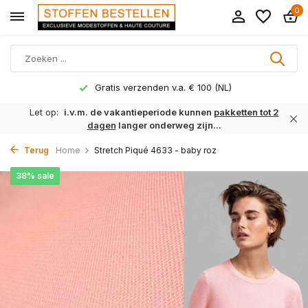
0
Gratis verzenden v.a. € 100 (NL)
Let op:
i.v.m. de vakantieperiode kunnen
pakketten tot 2
dagen
langer onderweg zijn...
Terug
Home
Stretch Piqué 4633 - baby roz
38% sale