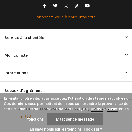
Abonnez-vous à notre infolettre
Service à la clientèle
Mon compte
Informations
Sceaux d'agrément
En visitant notre site, vous acceptez l'utilisation des témoins (cookies).
Ces derniers nous permettent de mieux comprendre la provenance de
notre clientèle et son utilisation de notre site, en plus d'en améliorer les
© 2026 StoffenBestellen.nl - Theme By
DMWS
x
Plus+
Fil RSS
fonctions.
Masquer ce message
En savoir plus sur les témoins (cookies) »