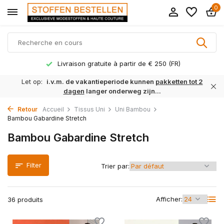
0
Délai de livraison 1 à 3 jours ouvrables
Let op:
i.v.m. de vakantieperiode kunnen
pakketten tot 2
dagen
langer onderweg zijn...
Retour
Accueil
Tissus Uni
Uni Bambou
Bambou Gabardine Stretch
Bambou Gabardine Stretch
Filter
Trier par:
Afficher:
36 produits