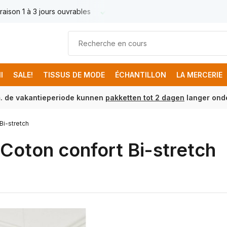
raison 1 à 3 jours ouvrables
Livraison France € 17.95
Livr
I
SALE!
TISSUS DE MODE
ÉCHANTILLON
LA MERCERIE
m. de vakantieperiode kunnen
pakketten tot 2 dagen
langer onde
Bi-stretch
 Coton confort Bi-stretch