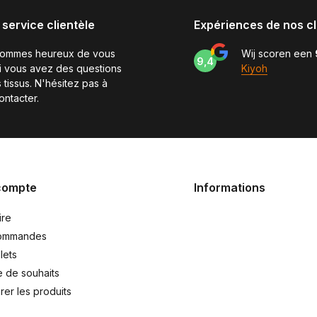
 service clientèle
Expériences de nos cl
sommes heureux de vous
Wij scoren een
9,4
si vous avez des questions
Kiyoh
 tissus. N'hésitez pas à
ontacter.
compte
Informations
ire
ommandes
lets
e de souhaits
er les produits