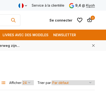
aison gratuite à partir de € 250 (FR)
Service à la clientèle
9,4
@
Kiyoh
0
Se connecter
LIVRES AVEC DES MODELES
NEWSLETTER
rweg zijn...
S'inscrire
S'inscrire
Afficher:
Trier par: