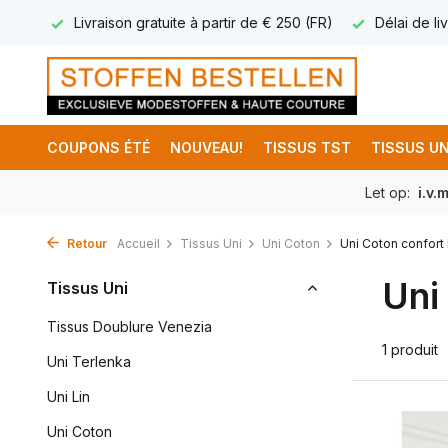
17.95
Livraison gratuite à partir de € 250 (FR)
Délai de liv
COUPONS ÉTÉ
NOUVEAU!
TISSUS TST
TISSUS UN
Let op:
i.v.
Retour
Accueil
Tissus Uni
Uni Coton
Uni Coton confort 
Uni
Tissus Uni
Tissus Doublure Venezia
1 produit
Uni Terlenka
Uni Lin
Uni Coton