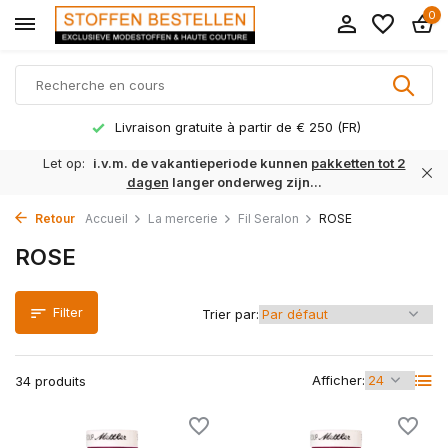
0
vraison gratuite à partir de € 250 (FR)
Déla
Let op:
i.v.m. de vakantieperiode kunnen
pakketten tot 2
dagen
langer onderweg zijn...
Retour
Accueil
La mercerie
Fil Seralon
ROSE
ROSE
Filter
Trier par:
Afficher:
34 produits