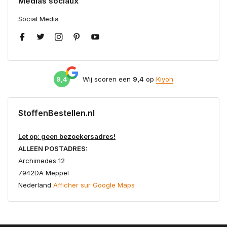
Médias sociaux
Social Media
9,4
Wij scoren een
9,4
op
Kiyoh
StoffenBestellen.nl
Let op: geen bezoekersadres!
ALLEEN POSTADRES:
Archimedes 12
7942DA Meppel
Nederland
Afficher sur Google Maps