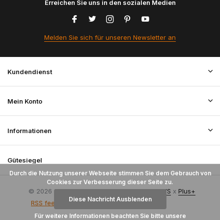
Erreichen Sie uns in den sozialen Medien
Melden Sie sich für unseren Newsletter an
Kundendienst
Mein Konto
Informationen
Gütesiegel
Durch die Nutzung unserer Webseite stimmen Sie dem Gebrauch von
Cookies zur Verbesserung dieser Seite zu.
© 2026 StoffenBestellen.nl - Theme By
DMWS
x
Plus+
Diese Nachricht Ausblenden
RSS feed
Für weitere Informationen beachten Sie bitte unsere