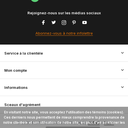
Rejoignez-nous sur les médias sociaux
Abonnez-vous à notre infolettre
Service à la clientèle
Mon compte
Informations
Sceaux d'agrément
En visitant notre site, vous acceptez l'utilisation des témoins (cookies).
Ces derniers nous permettent de mieux comprendre la provenance de
notre clientèle et son utilisation de notre site, en plus d'en améliorer les
© 2026 StoffenBestellen.nl - Theme By
DMWS
x
Plus+