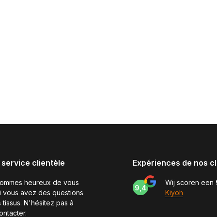
 service clientèle
Expériences de nos cl
sommes heureux de vous
Wij scoren een
9,4
si vous avez des questions
Kiyoh
 tissus. N'hésitez pas à
ontacter.