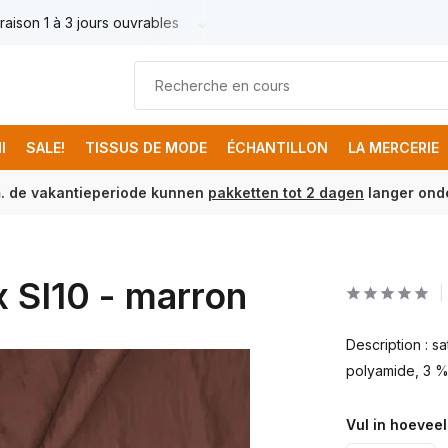
raison 1 à 3 jours ouvrables
Livraison France € 17.95
Livr
I
SALE!
TISSUS DE MODE
ÉCHANTILLON
LA MERCERIE
m. de vakantieperiode kunnen
pakketten tot 2 dagen
langer onde
x SI10 - marron
Description : s
polyamide, 3 %
Vul in hoeveel