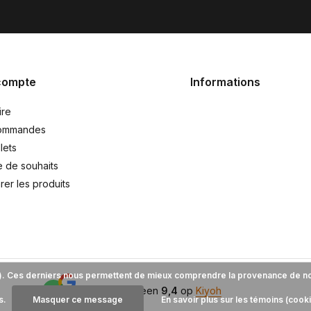
compte
Informations
ire
ommandes
lets
e de souhaits
er les produits
es). Ces derniers nous permettent de mieux comprendre la provenance de notre
9,4
Wij scoren een
9,4
op
Kiyoh
s.
Masquer ce message
En savoir plus sur les témoins (cook