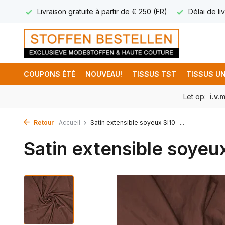
17.95
Livraison gratuite à partir de € 250 (FR)
Délai de liv
COUPONS ÉTÉ
NOUVEAU!
TISSUS TST
TISSUS UN
Let op:
i.v.
Retour
Accueil
Satin extensible soyeux SI10 -...
Satin extensible soyeu