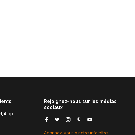
ients
Rejoignez-nous sur les médias
sociaux
9,4
op
Abonnez-vous à notre infolettre