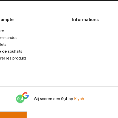
compte
Informations
ire
ommandes
lets
e de souhaits
er les produits
9,4
Wij scoren een
9,4
op
Kiyoh