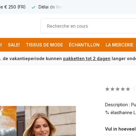
 de € 250 (FR)
Délai de livraison 1 à 3 jours ouvrables
Livr
I
SALE!
TISSUS DE MODE
ÉCHANTILLON
LA MERCERIE
m. de vakantieperiode kunnen
pakketten tot 2 dagen
langer onde
Description : P
% élasthanne L
Vul in hoeveel