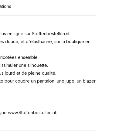
ations
s en ligne sur Stoffenbestellen.nl.
s douce, et d'élasthanne, sur la boutique en
ricotées ensemble.
issimuler une silhouette.
us lourd et de pleine qualité.
nte pour coudre un pantalon, une jupe, un blazer
gne www.Stoffenbestellen.nl.