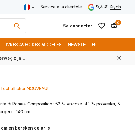
aison France € 17.95
Service à la clientèle
Livraison gratuite à partir de € 250 (FR)
9,4
@
Kiyoh
0
Se connecter
LIVRES AVEC DES MODELES
NEWSLETTER
rweg zijn...
S'inscrire
S'inscrire
Tout afficher NOUVEAU!
unta di Roma+ Composition : 52 % viscose, 43 % polyester, 5
argeur : 140 cm
 cm en bereken de prijs