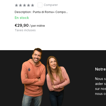
Comparer
Description : Punta di Roma+ Compo...
En stock
€29,90
/ per mètre
Taxes incluses
Notre
Nous 
aider 
sur nos
nous c