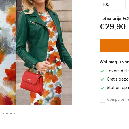
Totaalprijs
(€2
€29,90
Wat mag u va
Levertijd s
Gratis bezor
Stoffen op 
Comparer