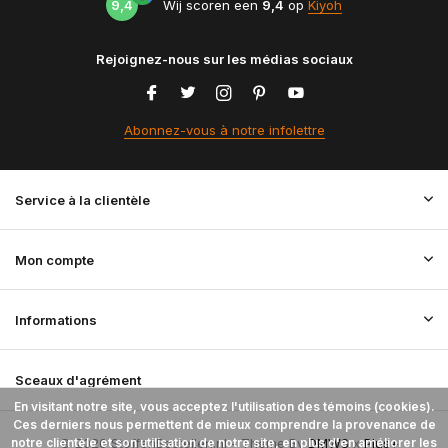
9,4
Wij scoren een
9,4
op
Kiyoh
Rejoignez-nous sur les médias sociaux
Abonnez-vous à notre infolettre
Service à la clientèle
Mon compte
Informations
Sceaux d'agrément
En visitant notre site, vous acceptez l'utilisation des témoins (cookies).
Ces derniers nous permettent de mieux comprendre la provenance de
notre clientèle et son utilisation de notre site, en plus d'en améliorer les
© 2026 StoffenBestellen.nl - Theme By
DMWS
x
Plus+