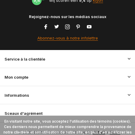
9,4
Wij scoren een
9,4
op
Kiyoh
Rejoignez-nous sur les médias sociaux
Abonnez-vous à notre infolettre
Service à la clientèle
Mon compte
Informations
Sceaux d'agrément
En visitant notre site, vous acceptez l'utilisation des témoins (cookies).
Ces derniers nous permettent de mieux comprendre la provenance de
notre clientèle et son utilisation de notre site, en plus d'en améliorer les
© 2026 StoffenBestellen.nl - Theme By
DMWS
x
Plus+