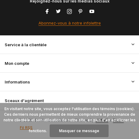
Rejoignez-nous sur les médias sociaux
Abonnez-vous à notre infolettre
Service à la clientèle
Mon compte
Informations
Sceaux d'agrément
En visitant notre site, vous acceptez l'utilisation des témoins (cookies).
Ces derniers nous permettent de mieux comprendre la provenance de
notre clientèle et son utilisation de notre site, en plus d'en améliorer les
© 2026 StoffenBestellen.nl - Theme By
DMWS
x
Plus+
Fil RSS
fonctions.
Masquer ce message