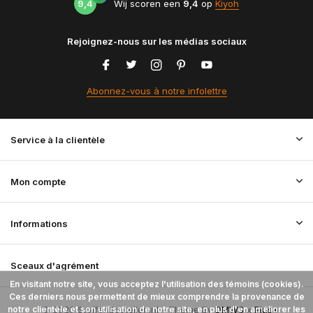
9,4
Wij scoren een
9,4
op
Kiyoh
Rejoignez-nous sur les médias sociaux
Abonnez-vous à notre infolettre
Service à la clientèle
Mon compte
Informations
Sceaux d'agrément
En visitant notre site, vous acceptez l'utilisation des témoins (cookies).
Ces derniers nous permettent de mieux comprendre la provenance de
notre clientèle et son utilisation de notre site, en plus d'en améliorer les
© 2026 StoffenBestellen.nl - Theme By
DMWS
x
Plus+