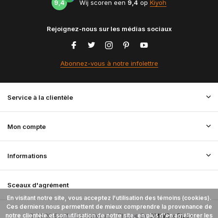
9,4
Wij scoren een
9,4
op
Kiyoh
Rejoignez-nous sur les médias sociaux
Abonnez-vous à notre infolettre
Service à la clientèle
Mon compte
Informations
Sceaux d'agrément
En visitant notre site, vous acceptez l'utilisation des témoins (cookies).
Ces derniers nous permettent de mieux comprendre la provenance de
notre clientèle et son utilisation de notre site, en plus d'en améliorer les
© 2026 StoffenBestellen.nl - Theme By
DMWS
x
Plus+